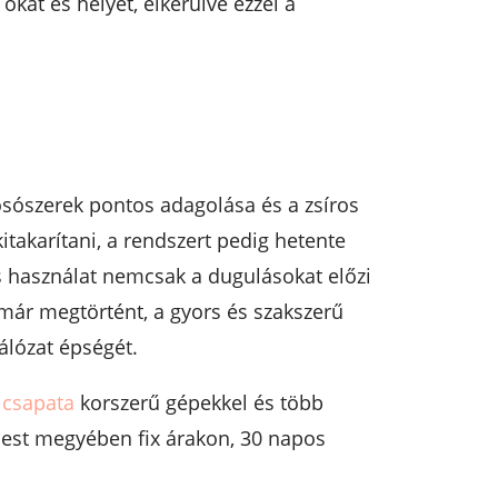
okát és helyét, elkerülve ezzel a
osószerek pontos adagolása és a zsíros
akarítani, a rendszert pedig hetente
os használat nemcsak a dugulásokat előzi
már megtörtént, a gyors és szakszerű
álózat épségét.
 csapata
korszerű gépekkel és több
 Pest megyében fix árakon, 30 napos