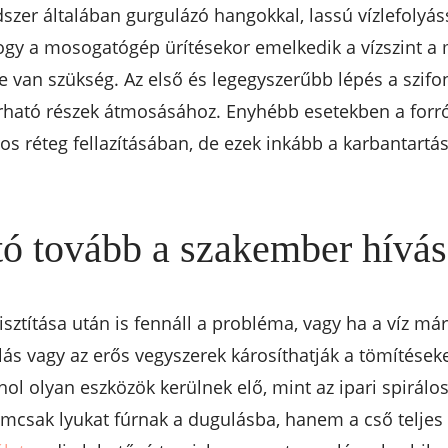
dszer általában gurgulázó hangokkal, lassú vízlefolyás
 hogy a mosogatógép ürítésekor emelkedik a vízszint 
 van szükség. Az első és legegyszerűbb lépés a szifo
rható részek átmosásához. Enyhébb esetekben a forró
síros réteg fellazításában, de ezek inkább a karbantar
ó tovább a szakember hívá
tisztítása után is fennáll a probléma, vagy ha a víz 
lás vagy az erős vegyszerek károsíthatják a tömítéseket
hol olyan eszközök kerülnek elő, mint az ipari spirál
sak lyukat fúrnak a dugulásba, hanem a cső teljes k