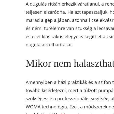
A dugulás ritkán érkezik váratlanul, a ren
teljesen elzáródna. Ha azt tapasztaljuk,
marad a gép aljában, azonnali cselekvésre
és némi türelemre van szükség a lecsava
és ecet klasszikus elegye is segíthet a z
dugulások elhárítását.
Mikor nem halaszthat
Amennyiben a házi praktikák és a szifon 
tovább kísérletezni, mert a túlzott pumpá
szükségessé a professzionális segítség, a
WOMA technológia. Ezek a módszerek nemc