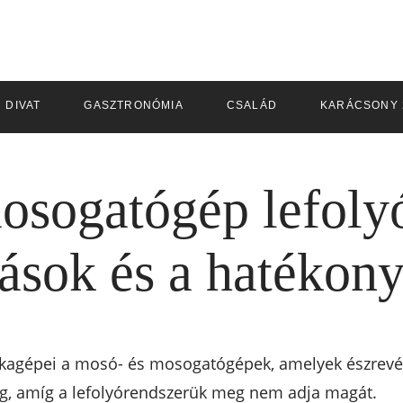
DIVAT
GASZTRONÓMIA
CSALÁD
KARÁCSONY 
sogatógép lefolyó
sok és a hatékon
agépei a mosó- és mosogatógépek, amelyek észrevét
ig, amíg a lefolyórendszerük meg nem adja magát.