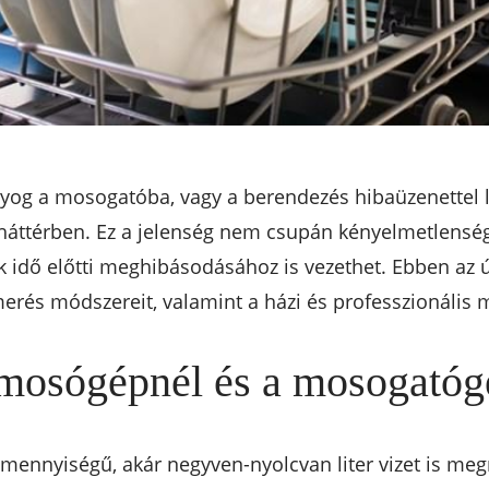
gyog a mosogatóba, vagy a berendezés hibaüzenettel le
 a háttérben. Ez a jelenség nem csupán kényelmetlens
k idő előtti meghibásodásához is vezethet. Ebben az
smerés módszereit, valamint a házi és professzionális
a mosógépnél és a mosogatóg
mennyiségű, akár negyven-nyolcvan liter vizet is me