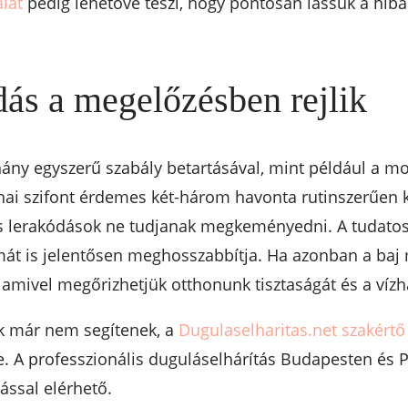
lat
pedig lehetővé teszi, hogy pontosan lássuk a hiba 
ás a megelőzésben rejlik
ány egyszerű szabály betartásával, mint például a m
i szifont érdemes két-három havonta rutinszerűen kit
friss lerakódások ne tudjanak megkeményedni. A tudat
mát is jelentősen meghosszabbítja. Ha azonban a baj 
amivel megőrizhetjük otthonunk tisztaságát és a vízh
ák már nem segítenek, a
Dugulaselharitas.net szakértő
ére. A professzionális duguláselhárítás Budapesten és
lással elérhető.