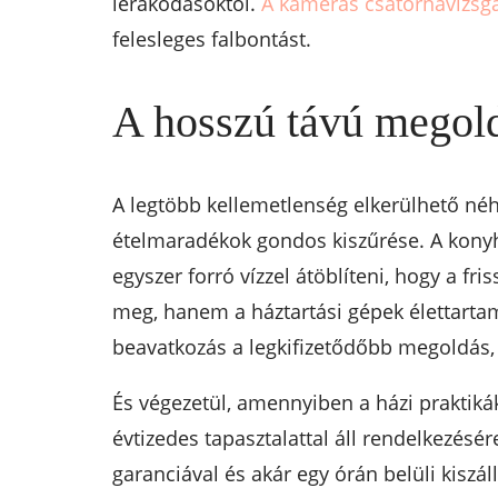
lerakódásoktól.
A kamerás csatornavizsgá
felesleges falbontást.
A hosszú távú megold
A legtöbb kellemetlenség elkerülhető néh
ételmaradékok gondos kiszűrése. A konyha
egyszer forró vízzel átöblíteni, hogy a 
meg, hanem a háztartási gépek élettarta
beavatkozás a legkifizetődőbb megoldás, 
És végezetül, amennyiben a házi praktik
évtizedes tapasztalattal áll rendelkezés
garanciával és akár egy órán belüli kiszál