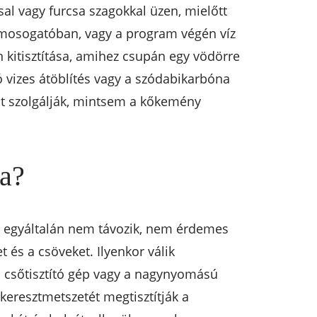
sal vagy furcsa szagokkal üzen, mielőtt
a mosogatóban, vagy a program végén víz
n kitisztítása, amihez csupán egy vödörre
 vizes átöblítés vagy a szódabikarbóna
tást szolgálják, mintsem a kőkemény
sa?
már egyáltalán nem távozik, nem érdemes
 és a csöveket. Ilyenkor válik
os csőtisztító gép vagy a nagynyomású
eresztmetszetét megtisztítják a