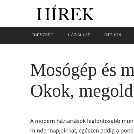
EGÉSZSÉG
HÁZIÁLLAT
OTTHON
Mosógép és mo
Okok, megoldá
A modern háztartások legfontosabb munk
mindennapjainkat, egészen addig a pont