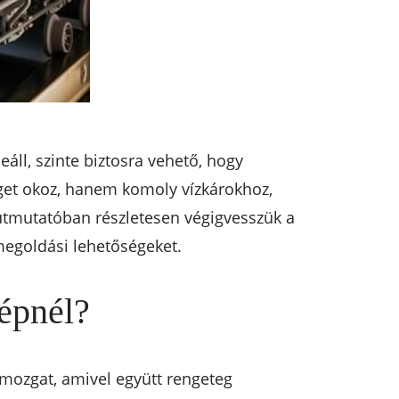
áll, szinte biztosra vehető, hogy
éget okoz, hanem komoly vízkárokhoz,
 útmutatóban részletesen végigvesszük a
 megoldási lehetőségeket.
épnél?
gmozgat, amivel együtt rengeteg