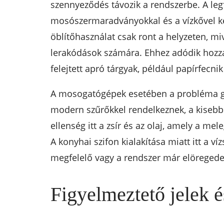
szennyeződés távozik a rendszerbe. A le
mosószermaradványokkal és a vízkővel ke
öblítőhasználat csak ront a helyzeten, mi
lerakódások számára. Ehhez adódik hozzá 
felejtett apró tárgyak, például papírfec
A mosogatógépek esetében a probléma gyö
modern szűrőkkel rendelkeznek, a kisebb 
ellenség itt a zsír és az olaj, amely a 
A konyhai szifon kialakítása miatt itt a 
megfelelő vagy a rendszer már elöregede
Figyelmeztető jelek é