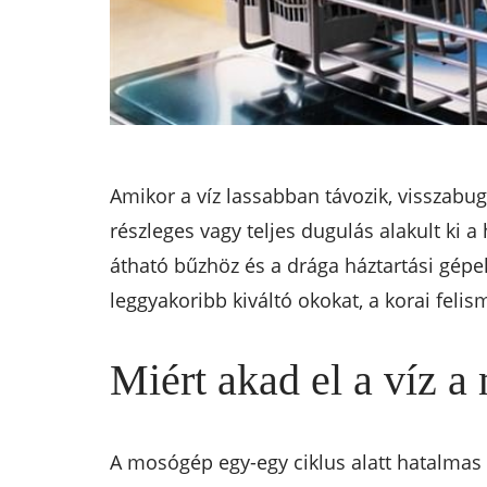
Amikor a víz lassabban távozik, visszabu
részleges vagy teljes dugulás alakult ki
átható bűzhöz és a drága háztartási gépe
leggyakoribb kiváltó okokat, a korai feli
Miért akad el a víz 
A mosógép egy-egy ciklus alatt hatalmas 