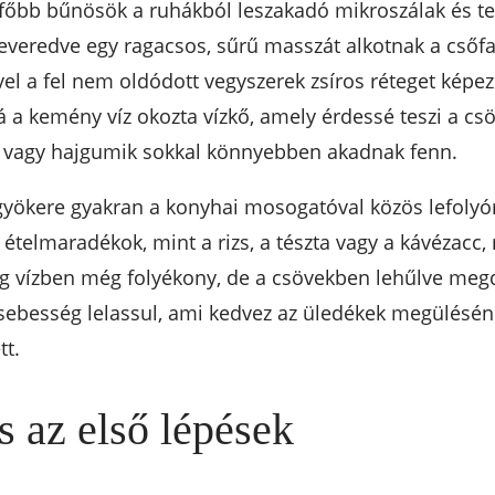
gfőbb bűnösök a ruhákból leszakadó mikroszálak és te
veredve egy ragacsos, sűrű masszát alkotnak a csőfal
vel a fel nem oldódott vegyszerek zsíros réteget képez
a kemény víz okozta vízkő, amely érdessé teszi a csöv
nik vagy hajgumik sokkal könnyebben akadnak fenn.
kere gyakran a konyhai mosogatóval közös lefolyóre
ételmaradékok, mint a rizs, a tészta vagy a kávézacc,
meleg vízben még folyékony, de a csövekben lehűlve me
vízsebesség lelassul, ami kedvez az üledékek megülésé
tt.
s az első lépések