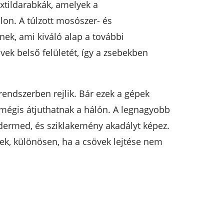
xtildarabkák, amelyek a
on. A túlzott mosószer- és
nek, ami kiváló alap a további
ek belső felületét, így a zsebekben
ndszerben rejlik. Bár ezek a gépek
 mégis átjuthatnak a hálón. A legnagyobb
gdermed, és sziklakemény akadályt képez.
nek, különösen, ha a csövek lejtése nem