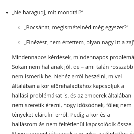
„Ne haragudj, mit mondtál?”
„Bocsánat, megismételnéd még egyszer?”
„Elnézést, nem értettem, olyan nagy itt a zaj”
Mindennapos kérdések, mindennapos problémá
Sokan nem hallanak jól, de – ami talán rosszabb
nem ismerik be. Nehéz erről beszélni, mivel
általában a kor előrehaladtához kapcsoljuk a
hallási problémákat is, és az emberek általában
nem szeretik érezni, hogy idősödnek, főleg nem
tényeket elárulni erről. Pedig a kor és a
hallásromlás nem feltétlenül kapcsolódik össze.
Nagy szerepet játszanak a munka, az életstílus é