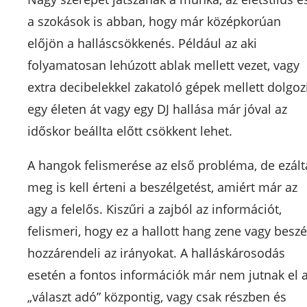
a szokások is abban, hogy már középkorúan
előjön a halláscsökkenés. Például az aki
folyamatosan lehúzott ablak mellett vezet, vagy
extra decibelekkel zakatoló gépek mellett dolgoz
egy életen át vagy egy DJ hallása már jóval az
időskor beállta előtt csökkent lehet.
A hangok felismerése az első probléma, de ezált
meg is kell érteni a beszélgetést, amiért már az
agy a felelős. Kiszűri a zajból az információt,
felismeri, hogy ez a hallott hang zene vagy beszé
hozzárendeli az irányokat. A halláskárosodás
esetén a fontos információk már nem jutnak el 
„választ adó” központig, vagy csak részben és