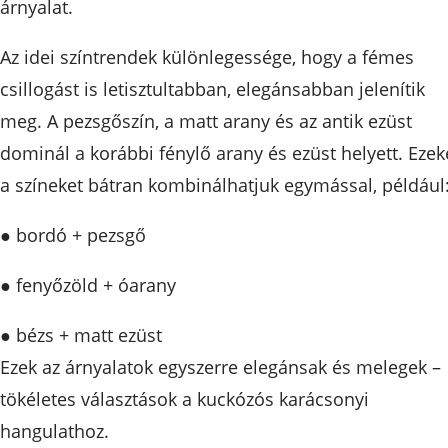
árnyalat.
Az idei színtrendek különlegessége, hogy a fémes
csillogást is letisztultabban, elegánsabban jelenítik
meg. A pezsgőszín, a matt arany és az antik ezüst
dominál a korábbi fénylő arany és ezüst helyett. Ezek
a színeket bátran kombinálhatjuk egymással, például
● bordó + pezsgő
● fenyőzöld + óarany
● bézs + matt ezüst
Ezek az árnyalatok egyszerre elegánsak és melegek –
tökéletes választások a kuckózós karácsonyi
hangulathoz.