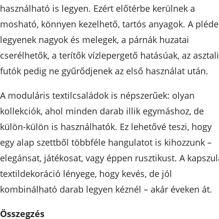
használható is legyen. Ezért előtérbe kerülnek a
mosható, könnyen kezelhető, tartós anyagok. A pléde
legyenek nagyok és melegek, a párnák huzatai
cserélhetők, a terítők vízlepergető hatásúak, az asztali
futók pedig ne gyűrődjenek az első használat után.
A moduláris textilcsaládok is népszerűek: olyan
kollekciók, ahol minden darab illik egymáshoz, de
külön-külön is használhatók. Ez lehetővé teszi, hogy
egy alap szettből többféle hangulatot is kihozzunk –
elegánsat, játékosat, vagy éppen rusztikust. A kapszul
textildekoráció lényege, hogy kevés, de jól
kombinálható darab legyen kéznél – akár éveken át.
Összegzés