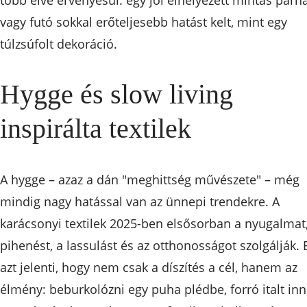
több elve érvényesül: egy jól elhelyezett mintás párn
vagy futó sokkal erőteljesebb hatást kelt, mint egy
túlzsúfolt dekoráció.
Hygge és slow living
inspirálta textilek
A hygge – azaz a dán "meghittség művészete" – még
mindig nagy hatással van az ünnepi trendekre. A
karácsonyi textilek 2025-ben elsősorban a nyugalmat,
pihenést, a lassulást és az otthonosságot szolgálják. 
azt jelenti, hogy nem csak a díszítés a cél, hanem az
élmény: beburkolózni egy puha plédbe, forró italt inn