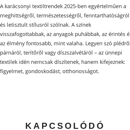
A karácsonyi textiltrendek 2025-ben egyértelműen a
meghittségről, természetességről, fenntarthatóságról
és letisztult stílusról szólnak. A színek
visszafogottabbak, az anyagok puhábbak, az érintés é
az élmény fontosabb, mint valaha. Legyen szó plédről
párnáról, terítőről vagy díszszalvétáról – az ünnepi
textilek idén nemcsak díszítenek, hanem kifejeznek:
figyelmet, gondoskodást, otthonosságot.
KAPCSOLÓDÓ