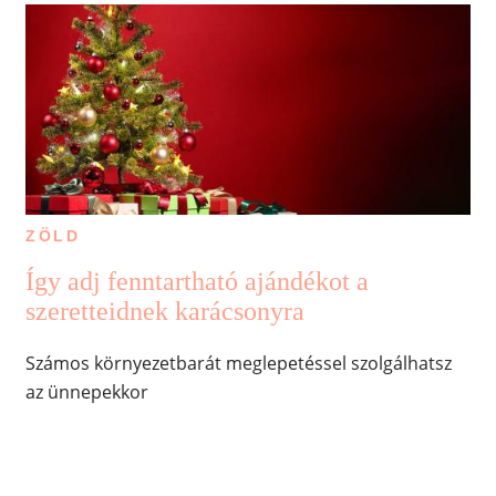
ZÖLD
Így adj fenntartható ajándékot a
szeretteidnek karácsonyra
Számos környezetbarát meglepetéssel szolgálhatsz
az ünnepekkor