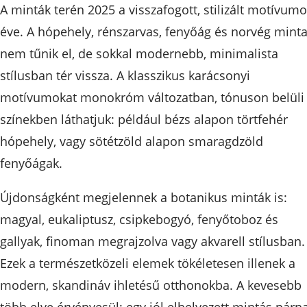
A minták terén 2025 a visszafogott, stilizált motívum
éve. A hópehely, rénszarvas, fenyőág és norvég mint
nem tűnik el, de sokkal modernebb, minimalista
stílusban tér vissza. A klasszikus karácsonyi
motívumokat monokróm változatban, tónuson belüli
színekben láthatjuk: például bézs alapon törtfehér
hópehely, vagy sötétzöld alapon smaragdzöld
fenyőágak.
Újdonságként megjelennek a botanikus minták is:
magyal, eukaliptusz, csipkebogyó, fenyőtoboz és
gallyak, finoman megrajzolva vagy akvarell stílusban.
Ezek a természetközeli elemek tökéletesen illenek a
modern, skandináv ihletésű otthonokba. A kevesebb