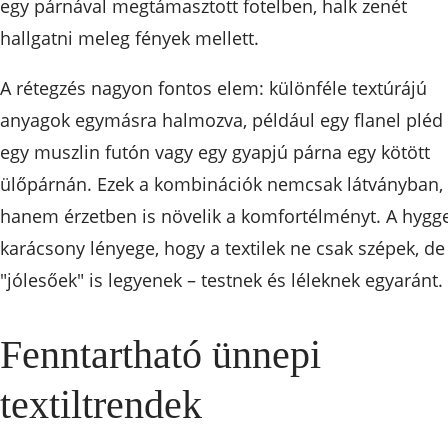
egy párnával megtámasztott fotelben, halk zenét
hallgatni meleg fények mellett.
A rétegzés nagyon fontos elem: különféle textúrájú
anyagok egymásra halmozva, például egy flanel pléd
egy muszlin futón vagy egy gyapjú párna egy kötött
ülőpárnán. Ezek a kombinációk nemcsak látványban,
hanem érzetben is növelik a komfortélményt. A hygg
karácsony lényege, hogy a textilek ne csak szépek, de
"jólesőek" is legyenek – testnek és léleknek egyaránt.
Fenntartható ünnepi
textiltrendek