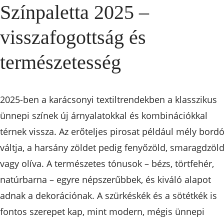
Színpaletta 2025 –
visszafogottság és
természetesség
2025-ben a karácsonyi textiltrendekben a klasszikus
ünnepi színek új árnyalatokkal és kombinációkkal
térnek vissza. Az erőteljes pirosat például mély bord
váltja, a harsány zöldet pedig fenyőzöld, smaragdzöl
vagy olíva. A természetes tónusok – bézs, törtfehér,
natúrbarna – egyre népszerűbbek, és kiváló alapot
adnak a dekorációnak. A szürkéskék és a sötétkék is
fontos szerepet kap, mint modern, mégis ünnepi