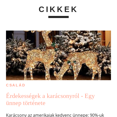
CIKKEK
CSALÁD
Érdekességek a karácsonyról - Egy
ünnep története
Karácsony az amerikaiak kedvenc ünnepe: 90%-uk